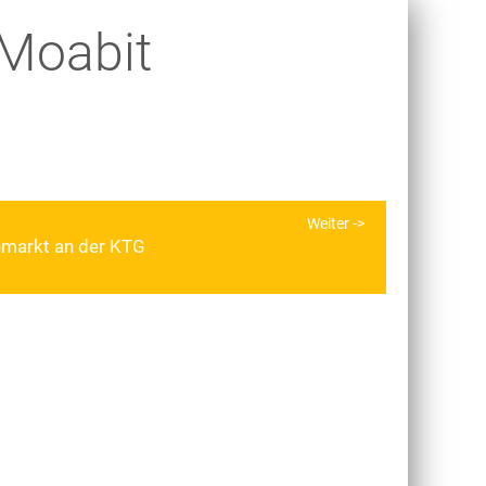
 Moabit
Weiter
hmarkt an der KTG
r