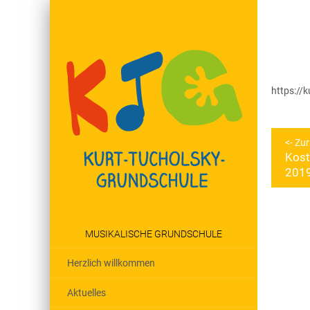
https://
Beit
Zur
Kost
Vorhe
201
Beitra
MUSIKALISCHE GRUNDSCHULE
Herzlich willkommen
Aktuelles