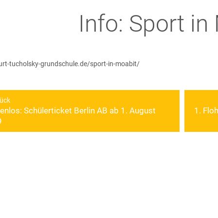
Info: Sport in
kurt-tucholsky-grundschule.de/sport-in-moabit/
ragsnavigation
ück
enlos: Schülerticket Berlin AB ab 1. August
1. Flo
riger
Nächste
9
g:
Beitrag: