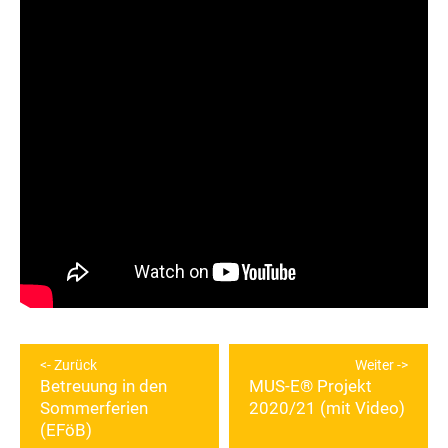
Beitragsnavigation
Zurück
Weiter
Betreuung in den
MUS-E® Projekt
Vorheriger
Nächster
Sommerferien
2020/21 (mit Video)
Beitrag:
Beitrag:
(EFöB)