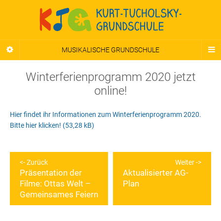
MUSIKALISCHE GRUNDSCHULE
Winterferienprogramm 2020 jetzt
online!
Hier findet ihr Informationen zum Winterferienprogramm 2020.
Bitte hier klicken!
Beitragsnavigation
Zurück
Weiter
Präsentation der
Aktualisierter AG-
Vorheriger
Nächster
Filme: Ottas Welt –
Plan
Beitrag:
Beitrag:
Gemeinsames Feiern